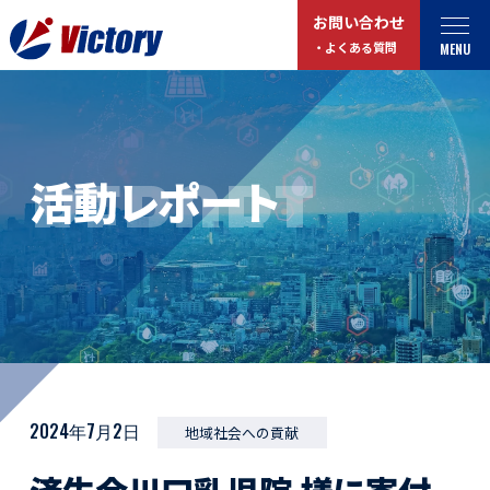
お問い合わせ
MENU
・よくある質問
トップ
最新情報
REPORT
活動レポート
事業紹介
お役立ちコラム
総合解体 / 解体事業
プライバシーポリシー
産業廃棄物収集/ 運搬
お問い合わせ
企業概要
よくある質問
私たちについて
事業拠点・工場紹介
マイページログイン
2024年7月2日
地域社会への貢献
サステナビリティ