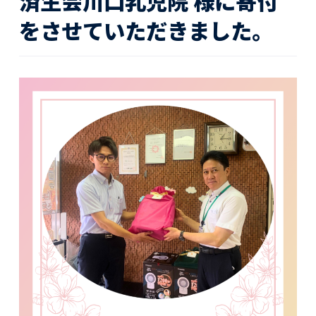
済生会川口乳児院 様に寄付
活動レポート
をさせていただきました。
採用情報
社員紹介
社員インタビュー
育休取得者インタビュー
福利厚生
募集要項一覧
ドライバー職場体験
採用エントリー
よくある質問
Social link
サイト内検索