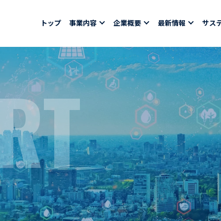
トップ
事業内容
企業概要
最新情報
サス
RT
報
採用情報
社員紹介
ちコラム
社員インタビュー
バシーポリシー
育休取得者インタビ
福利厚生
合わせ
ある質問
募集要項一覧