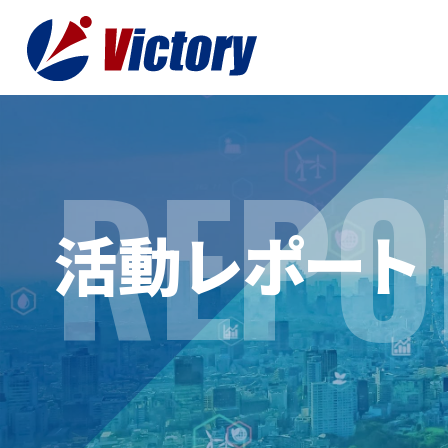
REPO
トップ
最新情
活動レポート
事業紹介
お役立
総合解体 / 解体事業
プライ
産業廃棄物収集/ 運搬
お問い
企業概要
よく
私たちについて