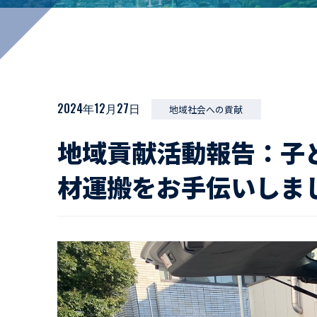
マイペ
事業拠点・工場紹介
サステナビリティ
活動レポート
2024年12月27日
地域社会への貢献
地域貢献活動報告：子
材運搬をお手伝いしま