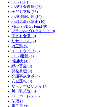
SDGs (41)
地域社会貢献 (23)
子ども支援 (18)
地域清掃活動 (10)
地球温暖化防止 (10)
Victory SDGs Fund (9)
プラごみゼロウィーク (9)
子ども食堂 (5)
リサイクル (5)
埼玉県 (5)
エコドライブ (5)
SDGs活動 (4)
感謝状 (4)
緑の募金 (4)
開発目標 (4)
交通事故削減 (4)
安全運転 (4)
サステナビリティ (3)
川口乳児院 (3)
ペーパーレス (3)
伝票 (3)
電子化 (3)