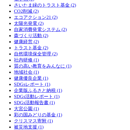
さいたま緑のトラスト基金 (2)
CO2削減 (2)
エコアクション21 (2)
太陽光発電 (2)
自家消費発電システム (2)
森づくり活動 (2)
健康経営 (2)
トラスト基金 (2)
自然環境保全管理 (2)
社内研修 (1)
質の高い教育をみんなに (1)
地域社会 (1)
健康優良企業 (1)
SDGsレポート (1)
企業版ふるさと納税 (1)
SDGs活動レポート (1)
SDGs活動報告書 (1)
大宮公園 (1)
彩の国みどりの基金 (1)
クリスマス寄附 (1)
被災地支援 (1)