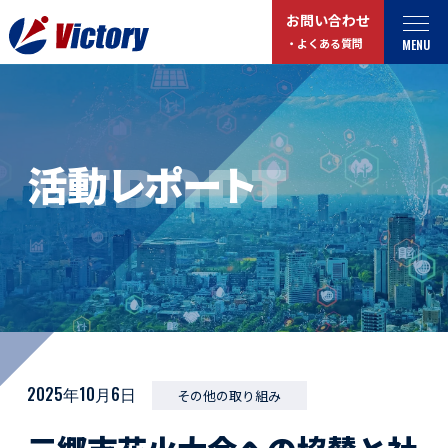
お問い合わせ
MENU
・よくある質問
トップ
最新情報
REPORT
活動レポート
事業紹介
お役立ちコラム
総合解体 / 解体事業
プライバシーポリシー
産業廃棄物収集/ 運搬
お問い合わせ
企業概要
よくある質問
私たちについて
事業拠点・工場紹介
マイページログイン
2025年10月6日
その他の取り組み
サステナビリティ