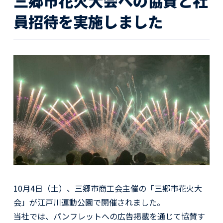
三郷市花火大会への協賛と社
活動レポート
員招待を実施しました
採用情報
社員紹介
社員インタビュー
育休取得者インタビュー
福利厚生
募集要項一覧
ドライバー職場体験
採用エントリー
よくある質問
Social link
10月4日（土）、三郷市商工会主催の「三郷市花火大
サイト内検索
会」が江戸川運動公園で開催されました。
当社では、パンフレットへの広告掲載を通じて協賛す