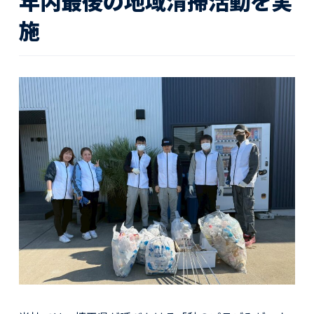
年内最後の地域清掃活動を実
活動レポート
施
採用情報
社員紹介
社員インタビュー
育休取得者インタビュー
福利厚生
募集要項一覧
ドライバー職場体験
採用エントリー
よくある質問
Social link
サイト内検索