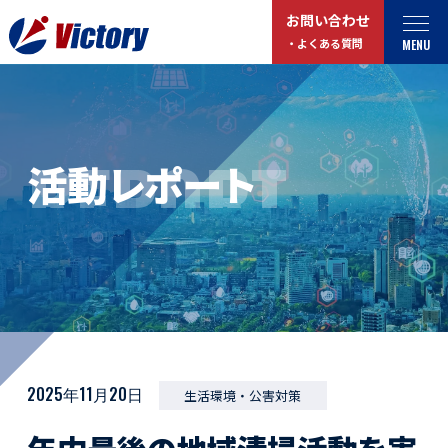
お問い合わせ
MENU
・よくある質問
トップ
最新情報
REPORT
活動レポート
事業紹介
お役立ちコラム
総合解体 / 解体事業
プライバシーポリシー
産業廃棄物収集/ 運搬
お問い合わせ
企業概要
よくある質問
私たちについて
事業拠点・工場紹介
マイページログイン
2025年11月20日
生活環境・公害対策
サステナビリティ