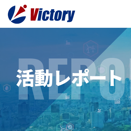
REPO
トップ
最新情
活動レポート
事業紹介
お役立
総合解体 / 解体事業
プライ
産業廃棄物収集/ 運搬
お問い
企業概要
よく
私たちについて