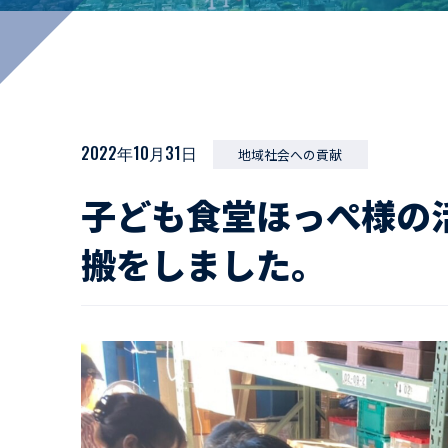
マイペ
事業拠点・工場紹介
サステナビリティ
活動レポート
2022年10月31日
地域社会への貢献
子ども食堂ほっぺ様の
搬をしました。