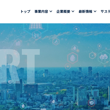
トップ
事業内容
企業概要
最新情報
サス
RT
報
採用情報
社員紹介
ちコラム
社員インタビュー
バシーポリシー
育休取得者インタビ
福利厚生
合わせ
ある質問
募集要項一覧