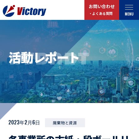
お問い合わせ
MENU
・よくある質問
トップ
最新情報
REPORT
活動レポート
事業紹介
お役立ちコラム
総合解体 / 解体事業
プライバシーポリシー
産業廃棄物収集/ 運搬
お問い合わせ
企業概要
よくある質問
私たちについて
事業拠点・工場紹介
マイページログイン
2023年2月6日
廃棄物と資源
サステナビリティ