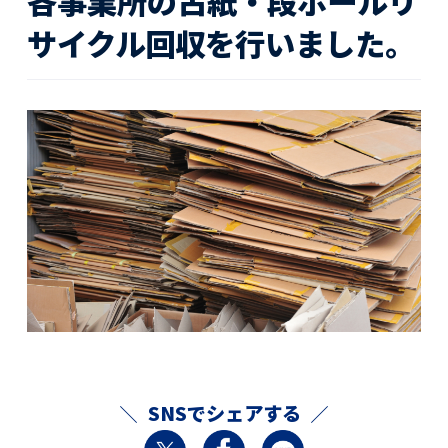
各事業所の古紙・段ボールリ
活動レポート
サイクル回収を行いました。
採用情報
社員紹介
社員インタビュー
育休取得者インタビュー
福利厚生
募集要項一覧
ドライバー職場体験
採用エントリー
よくある質問
Social link
サイト内検索
SNSでシェアする