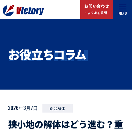
お問い合わせ
MENU
・よくある質問
トップ
最新情報
COLUMN
お役立ちコラム
事業紹介
お役立ちコラム
総合解体 / 解体事業
プライバシーポリシー
産業廃棄物収集/ 運搬
お問い合わせ
企業概要
よくある質問
私たちについて
事業拠点・工場紹介
2026年3月7日
総合解体
マイページログイン
狭小地の解体はどう進む？重
サステナビリティ