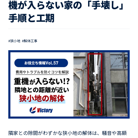
活動レポート
機が入らない家の「手壊し」
手順と工期
採用情報
社員紹介
社員インタビュー
#狭小地
#解体工事
育休取得者インタビュー
福利厚生
募集要項一覧
ドライバー職場体験
採用エントリー
よくある質問
Social link
サイト内検索
隣家との隙間がわずかな狭小地の解体は、騒音や高額