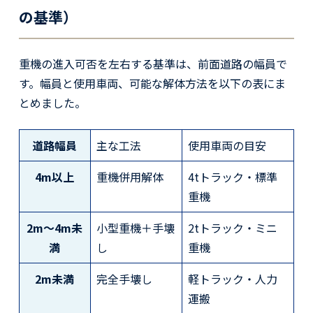
の基準）
重機の進入可否を左右する基準は、前面道路の幅員で
す。幅員と使用車両、可能な解体方法を以下の表にま
とめました。
道路幅員
主な工法
使用車両の目安
4m以上
重機併用解体
4tトラック・標準
重機
2m〜4m未
小型重機＋手壊
2tトラック・ミニ
満
し
重機
2m未満
完全手壊し
軽トラック・人力
運搬