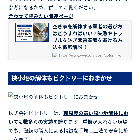
参考になるため、併せてご覧ください。
合わせて読みたい関連ページ
空き家を解体する業者の選び方
はどうすればいい？失敗やトラ
ブルを防ぎ悪質業者を避ける方
法を徹底解説！
https://www.v-victory.com/column/column-3251/
狭小地の解体もビクトリーにおまかせ
株式会社ビクトリーは、
難易度の高い狭小地解体にお
いても数多くの実績
を誇ります。重機が入れない現場
でも、熟練の職人による精緻な手壊し工法で安全に施
工を完了します。