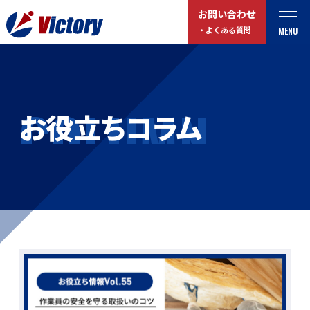
お問い合わせ
MENU
・よくある質問
トップ
最新情報
COLUMN
お役立ちコラム
事業紹介
お役立ちコラム
総合解体 / 解体事業
プライバシーポリシー
産業廃棄物収集/ 運搬
お問い合わせ
企業概要
よくある質問
私たちについて
事業拠点・工場紹介
マイページログイン
サステナビリティ