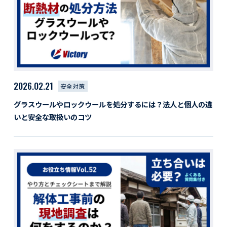
活動レポート
採用情報
社員紹介
社員インタビュー
育休取得者インタビュー
福利厚生
2026.02.21
安全対策
募集要項一覧
ドライバー職場体験
グラスウールやロックウールを処分するには？法人と個人の違
採用エントリー
よくある質問
いと安全な取扱いのコツ
Social link
サイト内検索