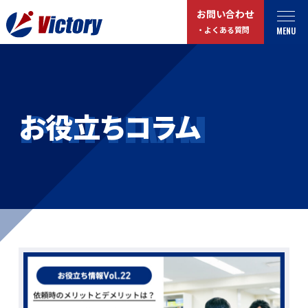
お問い合わせ
MENU
・よくある質問
トップ
最新情報
COLUMN
お役立ちコラム
事業紹介
お役立ちコラム
総合解体 / 解体事業
プライバシーポリシー
産業廃棄物収集/ 運搬
お問い合わせ
企業概要
よくある質問
私たちについて
事業拠点・工場紹介
マイページログイン
サステナビリティ