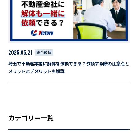
活動レポート
採用情報
社員紹介
社員インタビュー
育休取得者インタビュー
福利厚生
2025.05.21
総合解体
募集要項一覧
ドライバー職場体験
埼玉で不動産業者に解体を依頼できる？依頼する際の注意点と
採用エントリー
よくある質問
メリットとデメリットを解説
Social link
サイト内検索
カテゴリー一覧