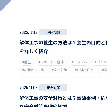
マイペ
事業拠点・工場紹介
サステナビリティ
2025.12.19
解体知識
活動レポート
解体工事の養生の方法は？養生の目的と
を詳しく紹介
#養生
#スケルトン解体
#トラブル
#ポイン
#原状回復工事
#安全対策
#戸建て住宅
#
#解体業者
#近隣住民
#防音対策
2025.11.08
安全対策
解体工事の安全対策とは？事故事例・危
な安全対策を徹底解説