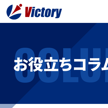
COLU
トップ
最新情
お役立ちコラ
事業紹介
お役立
総合解体 / 解体事業
プライ
産業廃棄物収集/ 運搬
お問い
企業概要
よく
私たちについて