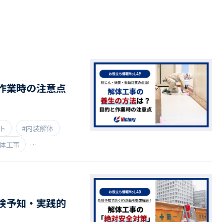
ドライバー職場体験
ージログイン
採用エントリー
よくある質問
作業時の注意点
ト
#内装解体
解体工事
険予知・実践的