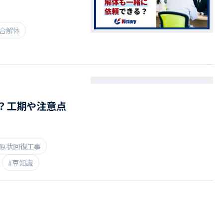
総合解体
？工期や注意点
#原状回復工事
#豆知識