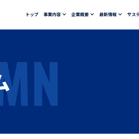
トップ
事業内容
企業概要
最新情報
サス
MN
報
採用情報
社員紹介
ム
ちコラム
社員インタビュー
バシーポリシー
育休取得者インタビ
福利厚生
合わせ
ある質問
募集要項一覧