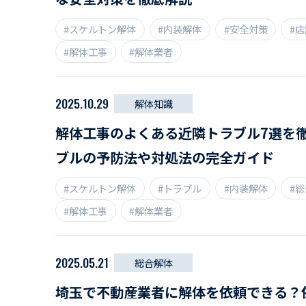
#スケルトン解体
#内装解体
#安全対策
#
#解体工事
#解体業者
2025.10.29
解体知識
解体工事のよくある近隣トラブル7選を
ブルの予防法や対処法の完全ガイド
#スケルトン解体
#トラブル
#内装解体
#
#解体工事
#解体業者
2025.05.21
総合解体
埼玉で不動産業者に解体を依頼できる？