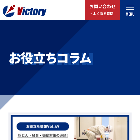
お問い合わせ
MENU
・よくある質問
トップ
最新情報
COLUMN
お役立ちコラム
事業紹介
お役立ちコラム
総合解体 / 解体事業
プライバシーポリシー
産業廃棄物収集/ 運搬
お問い合わせ
企業概要
よくある質問
私たちについて
事業拠点・工場紹介
マイページログイン
サステナビリティ