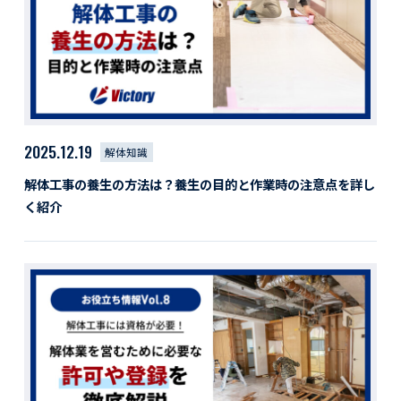
活動レポート
採用情報
社員紹介
社員インタビュー
育休取得者インタビュー
福利厚生
2025.12.19
解体知識
募集要項一覧
ドライバー職場体験
解体工事の養生の方法は？養生の目的と作業時の注意点を詳し
採用エントリー
よくある質問
く紹介
Social link
サイト内検索