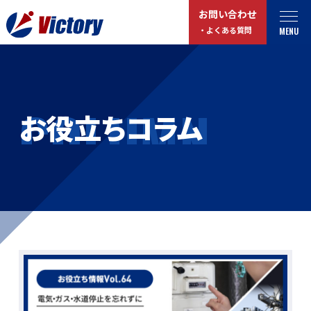
お問い合わせ
MENU
・よくある質問
トップ
最新情報
COLUMN
お役立ちコラム
事業紹介
お役立ちコラム
総合解体 / 解体事業
プライバシーポリシー
産業廃棄物収集/ 運搬
お問い合わせ
企業概要
よくある質問
私たちについて
事業拠点・工場紹介
マイページログイン
サステナビリティ