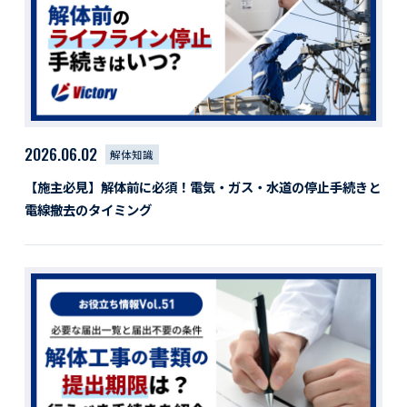
活動レポート
採用情報
社員紹介
社員インタビュー
育休取得者インタビュー
福利厚生
2026.06.02
解体知識
募集要項一覧
ドライバー職場体験
【施主必見】解体前に必須！電気・ガス・水道の停止手続きと
採用エントリー
よくある質問
電線撤去のタイミング
Social link
サイト内検索