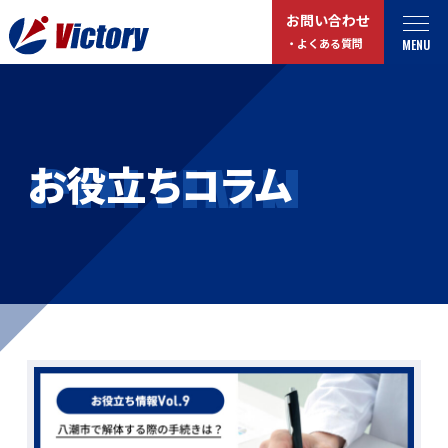
お問い合わせ
MENU
・よくある質問
トップ
最新情報
COLUMN
お役立ちコラム
事業紹介
お役立ちコラム
総合解体 / 解体事業
プライバシーポリシー
産業廃棄物収集/ 運搬
お問い合わせ
企業概要
よくある質問
私たちについて
事業拠点・工場紹介
マイページログイン
サステナビリティ