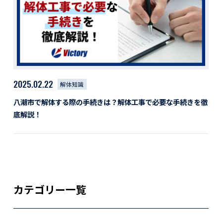
活動レポート
採用情報
社員紹介
社員インタビュー
育休取得者インタビュー
福利厚生
2025.02.22
解体知識
募集要項一覧
ドライバー職場体験
八潮市で解体する際の手続きは？解体工事で必要な手続きを徹
採用エントリー
よくある質問
底解説！
Social link
サイト内検索
カテゴリー一覧