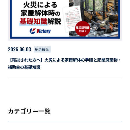
活動レポート
採用情報
社員紹介
社員インタビュー
育休取得者インタビュー
福利厚生
2026.06.03
総合解体
募集要項一覧
ドライバー職場体験
【罹災された方へ】火災による家屋解体の手順と産業廃棄物・
採用エントリー
よくある質問
補助金の基礎知識
Social link
サイト内検索
カテゴリー一覧