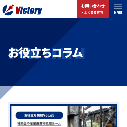
お問い合わせ
MENU
・よくある質問
トップ
最新情報
COLUMN
お役立ちコラム
事業紹介
お役立ちコラム
総合解体 / 解体事業
プライバシーポリシー
産業廃棄物収集/ 運搬
お問い合わせ
企業概要
よくある質問
私たちについて
事業拠点・工場紹介
マイページログイン
サステナビリティ