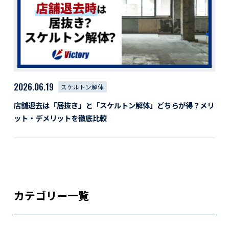
活動レポート
採用情報
社員紹介
社員インタビュー
育休取得者インタビュー
福利厚生
2026.06.19
スケルトン解体
募集要項一覧
ドライバー職場体験
店舗退去は「居抜き」と「スケルトン解体」どちらが得？メリ
採用エントリー
よくある質問
ット・デメリットを徹底比較
Social link
サイト内検索
カテゴリー一覧