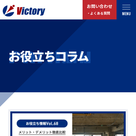
お問い合わせ
MENU
・よくある質問
トップ
最新情報
COLUMN
お役立ちコラム
事業紹介
お役立ちコラム
総合解体 / 解体事業
プライバシーポリシー
産業廃棄物収集/ 運搬
お問い合わせ
企業概要
よくある質問
私たちについて
事業拠点・工場紹介
マイページログイン
サステナビリティ