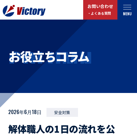
お問い合わせ
MENU
・よくある質問
トップ
最新情報
COLUMN
お役立ちコラム
事業紹介
お役立ちコラム
総合解体 / 解体事業
プライバシーポリシー
産業廃棄物収集/ 運搬
お問い合わせ
企業概要
よくある質問
私たちについて
事業拠点・工場紹介
2026年6月18日
安全対策
マイページログイン
解体職人の1日の流れを公
サステナビリティ