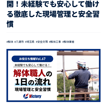
活動レポート
開！未経験でも安心して働け
る徹底した現場管理と安全習
採用情報
慣
社員紹介
社員インタビュー
育休取得者インタビュー
福利厚生
#解体
#八潮市
#埼玉県
#安全対策
#解体工事
#解体業者
募集要項一覧
ドライバー職場体験
採用エントリー
よくある質問
Social link
サイト内検索